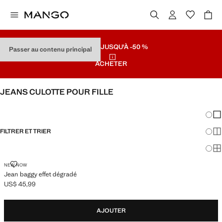
SOLDES
JUSQU'À -50 %
Passer au contenu principal
ACHETER
JEANS CULOTTE POUR FILLE
VOIR TOUT
WIDE LEG
Chang
Aff
FILTRER ET TRIER
Aff
Af
JEAN BAGGY EFFET DÉGRADÉ
NEW NOW
Jean baggy effet dégradé
US$ 45,99
Prix actuel [US$ 45,99 ]
AJOUTER