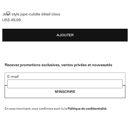
JEAN STYLE JUPE-CULOTTE DÉTAIL CLOUS
Jean style jupe-culotte détail clous
US$ 49,99
Prix actuel [US$ 49,99 ]
AJOUTER
Recevez promotions exclusives, ventes privées et nouveautés
E-mail
M’INSCRIRE
En vous inscrivant, vous confirmez avoir lu la
Politique de confidentialité
.