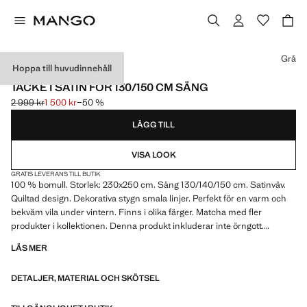
Välj en färg
Grå
Hoppa till huvudinnehåll
PREMIUM-KVALITET
TÄCKE I SATIN FÖR 130/150 CM SÄNG
2 999 kr
1 500 kr
−50 %
Ursprungligt pris överstruket [2 999 kr ]
Gällande pris [1 500 kr ]
LÄGG TILL
VISA LOOK
GRATIS LEVERANS TILL BUTIK
100 % bomull. Storlek: 230x250 cm. Säng 130/140/150 cm. Satinväv.
Quiltad design. Dekorativa stygn smala linjer. Perfekt för en varm och
bekväm vila under vintern. Finns i olika färger. Matcha med fler
produkter i kollektionen. Denna produkt inkluderar inte örngott.
Reaprodukt
LÄS MER
DETALJER, MATERIAL OCH SKÖTSEL