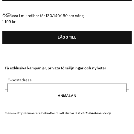
ÖVERKAST I MIKROFIBER FÖR 130/140/150 CM SÄNG
Överkast i mikrofiber för 130/140/150 cm säng
1 199 kr
Gällande pris [1 199 kr ]
LÄGG TILL
Få exklusiva kampanjer, privata försäljningar och nyheter
E-postadress
ANMÄLAN
Genom att prenumerera bekräftar du att du har läst vår
Sekretesspolicy
.