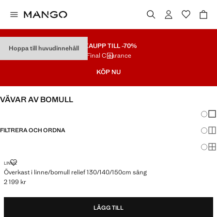
REA
UPP TILL -70%
Hoppa till huvudinnehåll
Final Clearance
KÖP NU
VÄVAR AV BOMULL
Ändra
Vis
FILTRERA OCH ORDNA
Vis
Vis
ÖVERKAST I LINNE/BOMULL RELIEF 130/140/150CM SÄNG
LINNE
Överkast i linne/bomull relief 130/140/150cm säng
2 199 kr
Gällande pris [2 199 kr ]
LÄGG TILL