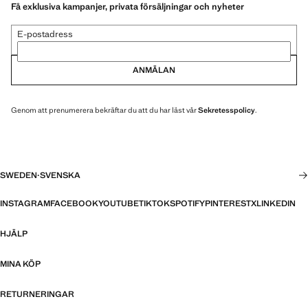
Få exklusiva kampanjer, privata försäljningar och nyheter
E-postadress
ANMÄLAN
Genom att prenumerera bekräftar du att du har läst vår
Sekretesspolicy
.
SWEDEN
·
SVENSKA
INSTAGRAM
FACEBOOK
YOUTUBE
TIKTOK
SPOTIFY
PINTEREST
X
LINKEDIN
HJÄLP
MINA KÖP
RETURNERINGAR