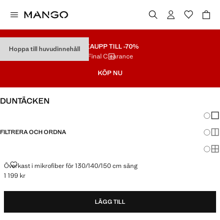
REA
UPP TILL -70%
Hoppa till huvudinnehåll
Final Clearance
KÖP NU
DUNTÄCKEN
Ändra
Vis
FILTRERA OCH ORDNA
Vis
Vis
ÖVERKAST I MIKROFIBER FÖR 130/140/150 CM SÄNG
Överkast i mikrofiber för 130/140/150 cm säng
1 199 kr
Gällande pris [1 199 kr ]
LÄGG TILL