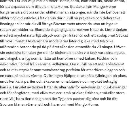
komfort. Du kan välja mellan toner i natur, sand, blått eller lila, bland annat,
för att anpassa dem till stilen i ditt Home. Ett täcke från Mango Home
fungerar särskilt bra under skiftet mellan säsonger, när du inte behöver ett
alltför tjockt duntäcke, i fritidshus där du vill ha praktiska och dekorativa
lösningar eller när du vill förnya Sovrummets utseende utan att byta ut
resten av möblerna. Bland de tillgängliga alternativen hittar du Linne‑täcken
med ett mycket naturligt uttryck som ger fräschör och ett avslappnat Stickat
till Sovrummet. De vändbara modellerna låter dig leka med två olika
utföranden beroende på tid på året eller den atmosfär du vill skapa. Utöver
sin estetiska funktion ger de här täckena en skön vila tack vare sina mjuka,
andningsbara Tyg som är lätta att kombinera med Lakan, Kuddar och
dekorativa Fodral från samma Kollektion. Om du vill ha ett mer sofistikerat
och taktilt uttryck är sammetsöverdrag perfekta för att addera elegans och
en extra känsla av värme. Quiltningen hjälper till att hålla fyllningen på plats,
undviker kalla partier och skapar en omslutande och mycket behaglig
känsla. I urvalet av täcken hittar du alternativ för enkelsängar, dubbelsängar
och för sängfoten, med olika texturer: små prickar, fiskben, små eller stora
rutor. Välj bara den design och det Tyg som passar dig bäst och låt ditt
Sovrum få mer värme, stil och harmoni med Mango Home.