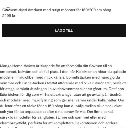
GARMENT-DYED ÖVERKAST MED RUTIGT MÖNSTER FÖR 180/200 CM 
Garment-dyed överkast med rutigt mönster för 180/200 cm säng
2 199 kr
Gällande pris [2 199 kr ]
LÄGG TILL
Mango Home‑täcken är skapade för att förvandla ditt Sovrum till en
ombonad, bekväm och stilfull plats. I den här Kollektionen hittar du quiltade
modeller i mikrofiber med mjuk känsla, bomullstäcken med handgjorda
sömmar och Linne‑täcken i tvättat utförande med olika rutmönster, perfekta
för att ge karaktär åt sängen i huvudsovrummet eller ett gästrum. Det finns
lätta täcken för dig som vill ha ett extra lager utan att ge avkall på fräschör,
och modeller med mjuk fyllning som ger mer värme under kalla nätter. Om
du letar efter ett täcke för en 150‑säng kan du välja mellan olika tjocklekar
och ytor för att anpassa det efter dina behov för vila. Det finns också
särskilda modeller för sängfoten, i Linne och sammet eller med
chambrayeffekt, perfekta för att komplettera Dekorationen och addera