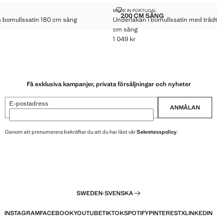
100% BOMULLSSATIN 180 CM SÄNG
 CM SÄNG
UNDERLAKAN I BOMULLSSATIN M
MADE IN PORTUGAL
Storlekar
200 CM SÄNG
 bomullssatin 180 cm säng
Underlakan i bomullssatin med trådtä
LAKAN 100% BOMULLSSATIN 180 CM SÄNG
A-PÅ-LAKAN I TVÄTTAD BOMULL (TRÅDTÄTHET 600) FÖR 160 CM SÄNG
UNDERLAKAN I BOMULLS
cm säng
99 kr ]
1 049 kr
Gällande pris [1 049 kr ]
Få exklusiva kampanjer, privata försäljningar och nyheter
E-postadress
ANMÄLAN
Genom att prenumerera bekräftar du att du har läst vår
Sekretesspolicy
.
SWEDEN
·
SVENSKA
INSTAGRAM
FACEBOOK
YOUTUBE
TIKTOK
SPOTIFY
PINTEREST
X
LINKEDIN