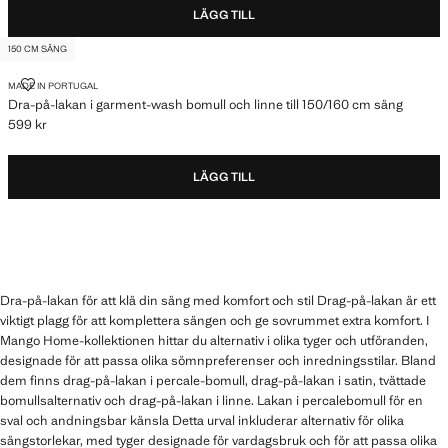
LÄGG TILL
150 CM SÄNG
DRA-PÅ-LAKAN I GARMENT-WASH BOMULL OCH LINNE TILL 150/160 
MADE IN PORTUGAL
Dra-på-lakan i garment-wash bomull och linne till 150/160 cm säng
599 kr
Gällande pris [599 kr ]
LÄGG TILL
Dra-på-lakan för att klä din säng med komfort och stil Drag-på-lakan är ett
viktigt plagg för att komplettera sängen och ge sovrummet extra komfort. I
Mango Home-kollektionen hittar du alternativ i olika tyger och utföranden,
designade för att passa olika sömnpreferenser och inredningsstilar. Bland
dem finns drag-på-lakan i percale-bomull, drag-på-lakan i satin, tvättade
bomullsalternativ och drag-på-lakan i linne. Lakan i percalebomull för en
sval och andningsbar känsla Detta urval inkluderar alternativ för olika
sängstorlekar, med tyger designade för vardagsbruk och för att passa olika