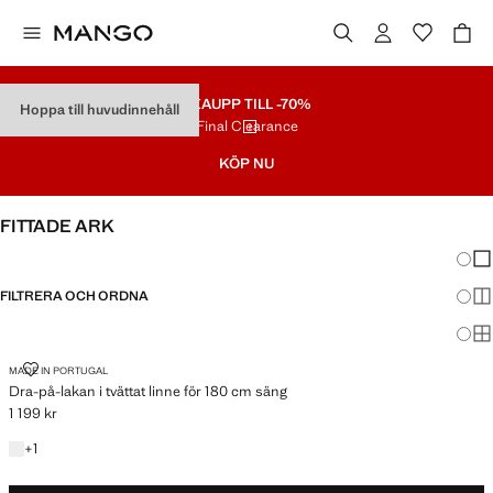
REA
UPP TILL -70%
Hoppa till huvudinnehåll
Final Clearance
KÖP NU
FITTADE ARK
Ändra
Vis
FILTRERA OCH ORDNA
Vis
180 CM SÄNG
Vis
DRA-PÅ-LAKAN I TVÄTTAT LINNE FÖR 180 CM SÄNG
MADE IN PORTUGAL
Dra-på-lakan i tvättat linne för 180 cm säng
1 199 kr
Gällande pris [1 199 kr ]
+1 färg
+
1