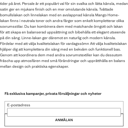
tider på året. Percale är ett populärt val för sin svalka och lätta känsla, medan
satin ger en mjukare finish och en mer omslutande känsla. Tvättade
bomullslakan och linnelakan med en avslappnad känsla Mango Home-
lakan finns i neutrala toner och andra färger som enkelt kompletterar olika
sovrumsstilar. Du kan kombinera dem med matchande örngott och lakan
för att skapa en balanserad uppsättning och bibehålla ett elegant utseende
på din säng. Linne-lakan ger däremot en naturlig och modern känsla.
Fördelar med att välja kvalitetslakan för vardagssömn Att välja kvalitetslakan
hjälper dig att komplettera din säng med en bekväm och funktionell bas.
Genom att koordinera dem med andra sovrumstextilier kan du dessutom
fräscha upp atmosfären med små förändringar och upprätthålla en balans
mellan design och praktiska egenskaper.
Få exklusiva kampanjer, privata försäljningar och nyheter
E-postadress
ANMÄLAN