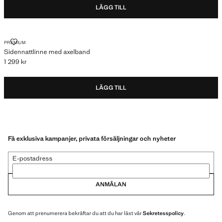
LÄGG TILL
SIDENNATTLINNE MED AXELBAND
PREMIUM
Sidennattlinne med axelband
1 299 kr
Gällande pris [1 299 kr ]
LÄGG TILL
Få exklusiva kampanjer, privata försäljningar och nyheter
E-postadress
ANMÄLAN
Genom att prenumerera bekräftar du att du har läst vår
Sekretesspolicy
.