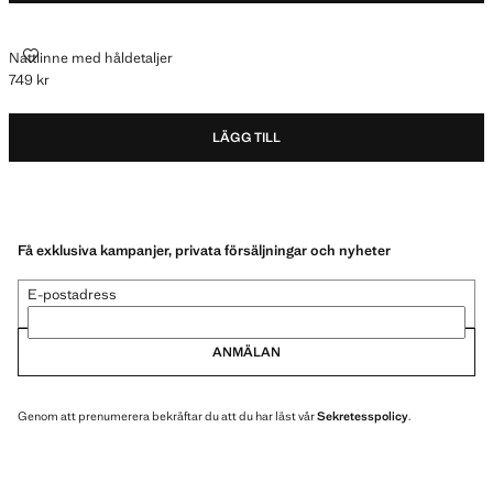
NATTLINNE MED HÅLDETALJER
Nattlinne med håldetaljer
749 kr
Gällande pris [749 kr ]
LÄGG TILL
Få exklusiva kampanjer, privata försäljningar och nyheter
E-postadress
ANMÄLAN
Genom att prenumerera bekräftar du att du har läst vår
Sekretesspolicy
.