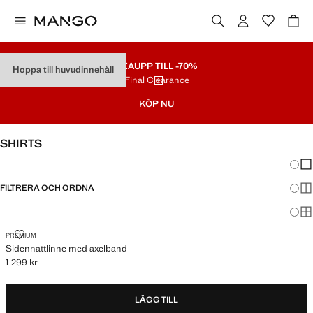
REA
UPP TILL -70%
Hoppa till huvudinnehåll
Final Clearance
KÖP NU
SHIRTS
Ändra
Vis
FILTRERA OCH ORDNA
Vis
Vis
SIDENNATTLINNE MED AXELBAND
PREMIUM
Sidennattlinne med axelband
1 299 kr
Gällande pris [1 299 kr ]
LÄGG TILL