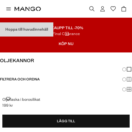
REA
UPP TILL -70%
Hoppa till huvudinnehåll
Final Clearance
KÖP NU
OLJEKANNOR
Ändra
Vis
FILTRERA OCH ORDNA
Vis
Vis
OLJEFLASKA I BOROSILIKAT
Oljeflaska i borosilikat
199 kr
Gällande pris [199 kr ]
LÄGG TILL