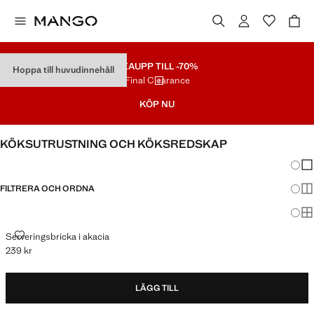
REA
UPP TILL -70%
Hoppa till huvudinnehåll
Final Clearance
KÖP NU
KÖKSUTRUSTNING OCH KÖKSREDSKAP
Ändra
Vis
FILTRERA OCH ORDNA
Vis
Vis
SERVERINGSBRICKA I AKACIA
Serveringsbricka i akacia
239 kr
Gällande pris [239 kr ]
LÄGG TILL