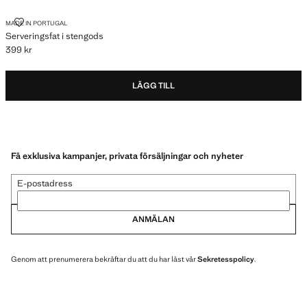
SERVERINGSFAT I STENGODS
MADE IN PORTUGAL
Serveringsfat i stengods
399 kr
Gällande pris [399 kr ]
LÄGG TILL
Få exklusiva kampanjer, privata försäljningar och nyheter
E-postadress
ANMÄLAN
Genom att prenumerera bekräftar du att du har läst vår
Sekretesspolicy
.