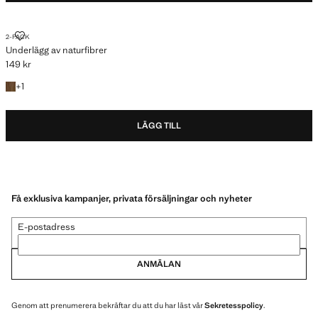
UNDERLÄGG AV NATURFIBRER
2-PACK
Underlägg av naturfibrer
149 kr
Gällande pris [149 kr ]
+1 färg
+
1
LÄGG TILL
Få exklusiva kampanjer, privata försäljningar och nyheter
E-postadress
ANMÄLAN
Genom att prenumerera bekräftar du att du har läst vår
Sekretesspolicy
.