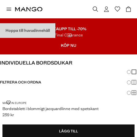
REA
UPP TILL -70%
Hoppa till huvudinnehåll
Final Clearance
KÖP NU
INDIVIDUELLA BORDSDUKAR
Ändra
Vis
FILTRERA OCH ORDNA
Vis
Vis
BORDSTABLETT I BLOMMIGT JACQUARDLINNE MED SPETSKANT
MADE IN EUROPE
Bordstablett i blommigt jacquardlinne med spetskant
239 kr
Gällande pris [239 kr ]
LÄGG TILL