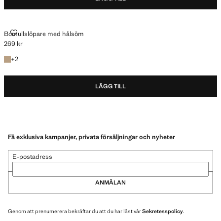
BOMULLSLÖPARE MED HÅLSÖM
Bomullslöpare med hålsöm
269 kr
Gällande pris [269 kr ]
+2 färger
+
2
LÄGG TILL
Få exklusiva kampanjer, privata försäljningar och nyheter
E-postadress
ANMÄLAN
Genom att prenumerera bekräftar du att du har läst vår
Sekretesspolicy
.