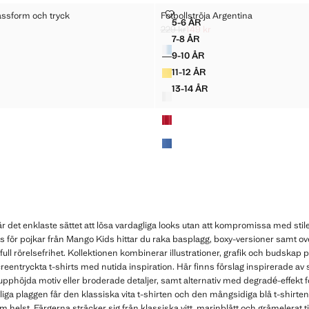
 LÖS PASSFORM OCH TRYCK
FOTBOLLSTRÖJA ARGENTINA
assform och tryck
Fotbollströja Argentina
Storlekar
5-6 ÅR
MED LÖS PASSFORM OCH TRYCK
FOTBOLLSTRÖJA ARGENTI
229 kr
149 kr
överstruket [129 kr ]
kr ]
Ursprungligt pris överstruket [229 kr 
Gällande pris [149 kr ]
7-8 ÅR
Färger
MED LÖS PASSFORM OCH TRYCK
FOTBOLLSTRÖJA ARGENTI
9-10 ÅR
MED LÖS PASSFORM OCH TRYCK
FOTBOLLSTRÖJA ARGENTI
11-12 ÅR
MED LÖS PASSFORM OCH TRYCK
FOTBOLLSTRÖJA ARGENTI
13-14 ÅR
 MED LÖS PASSFORM OCH TRYCK
FOTBOLLSTRÖJA ARGENT
r det enklaste sättet att lösa vardagliga looks utan att kompromissa med stilen
 för pojkar från Mango Kids hittar du raka basplagg, boxy-versioner samt ove
 full rörelsefrihet. Kollektionen kombinerar illustrationer, grafik och budskap på
reentryckta t-shirts med nutida inspiration. Här finns förslag inspirerade av 
upphöjda motiv eller broderade detaljer, samt alternativ med degradé-effekt
ga plaggen får den klassiska vita t-shirten och den mångsidiga blå t-shirten 
helst. Färgerna sträcker sig från klassiska vitt, marinblått och gråmelerat ti