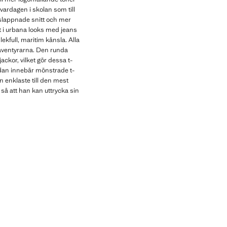
 vardagen i skolan som till
avslappnade snitt och mer
kt i urbana looks med jeans
ekfull, maritim känsla. Alla
 äventyrarna. Den runda
ckor, vilket gör dessa t-
lådan innebär mönstrade t-
n enklaste till den mest
 så att han kan uttrycka sin