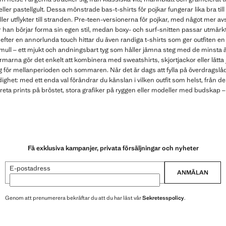
ller pastellgult. Dessa mönstrade bas-t-shirts för pojkar fungerar lika bra till
ller utflykter till stranden. Pre-teen-versionerna för pojkar, med något mer 
är han börjar forma sin egen stil, medan boxy- och surf-snitten passar utmär
efter en annorlunda touch hittar du även randiga t-shirts som ger outfiten en l
bomull – ett mjukt och andningsbart tyg som håller jämna steg med de minsta
marna gör det enkelt att kombinera med sweatshirts, skjortjackor eller lätta ja
plagg för mellanperioden och sommaren. När det är dags att fylla på överdrags
ighet: med ett enda val förändrar du känslan i vilken outfit som helst, från de
kreta prints på bröstet, stora grafiker på ryggen eller modeller med budskap –
Få exklusiva kampanjer, privata försäljningar och nyheter
E-postadress
ANMÄLAN
Genom att prenumerera bekräftar du att du har läst vår
Sekretesspolicy
.