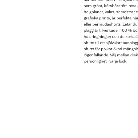
som grönt, körsbärsrött, rosa e
helgplaner, kalas, semestrar e
grafiska prints, är perfekta n
eller bermudashorts. Letar du 
plagg är tillverkade i 100 % 
halsringningen och de korta är
shirts till ett självklart bas
shirts för pojkar ökad mångsid
iögonfallande. Välj mellan dis
personlighet i varje look.