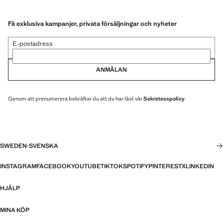
Få exklusiva kampanjer, privata försäljningar och nyheter
E-postadress
ANMÄLAN
Genom att prenumerera bekräftar du att du har läst vår
Sekretesspolicy
.
SWEDEN
·
SVENSKA
INSTAGRAM
FACEBOOK
YOUTUBE
TIKTOK
SPOTIFY
PINTEREST
X
LINKEDIN
HJÄLP
MINA KÖP