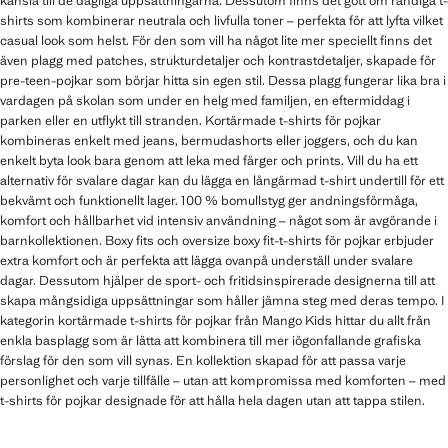
känsla till de dagliga uppsättningarna. Dessutom finns det gott om randiga t-
shirts som kombinerar neutrala och livfulla toner – perfekta för att lyfta vilket
casual look som helst. För den som vill ha något lite mer speciellt finns det
även plagg med patches, strukturdetaljer och kontrastdetaljer, skapade för
pre-teen-pojkar som börjar hitta sin egen stil. Dessa plagg fungerar lika bra i
vardagen på skolan som under en helg med familjen, en eftermiddag i
parken eller en utflykt till stranden. Kortärmade t-shirts för pojkar
kombineras enkelt med jeans, bermudashorts eller joggers, och du kan
enkelt byta look bara genom att leka med färger och prints. Vill du ha ett
alternativ för svalare dagar kan du lägga en långärmad t-shirt undertill för ett
bekvämt och funktionellt lager. 100 % bomullstyg ger andningsförmåga,
komfort och hållbarhet vid intensiv användning – något som är avgörande i
barnkollektionen. Boxy fits och oversize boxy fit-t-shirts för pojkar erbjuder
extra komfort och är perfekta att lägga ovanpå underställ under svalare
dagar. Dessutom hjälper de sport- och fritidsinspirerade designerna till att
skapa mångsidiga uppsättningar som håller jämna steg med deras tempo. I
kategorin kortärmade t-shirts för pojkar från Mango Kids hittar du allt från
enkla basplagg som är lätta att kombinera till mer iögonfallande grafiska
förslag för den som vill synas. En kollektion skapad för att passa varje
personlighet och varje tillfälle – utan att kompromissa med komforten – med
t-shirts för pojkar designade för att hålla hela dagen utan att tappa stilen.