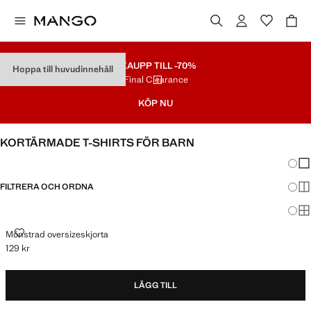
REA
UPP TILL -70%
Hoppa till huvudinnehåll
Final Clearance
KÖP NU
KORTÄRMADE T-SHIRTS FÖR BARN
Ändra
Vis
FILTRERA OCH ORDNA
Vis
Vis
MÖNSTRAD OVERSIZESKJORTA
Mönstrad oversizeskjorta
129 kr
Gällande pris [129 kr ]
LÄGG TILL