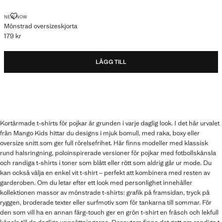
MÖNSTRAD OVERSIZESKJORTA
NEW NOW
Mönstrad oversizeskjorta
179 kr
Gällande pris [179 kr ]
LÄGG TILL
Kortärmade t-shirts för pojkar är grunden i varje daglig look. I det här urvalet
från Mango Kids hittar du designs i mjuk bomull, med raka, boxy eller
oversize snitt som ger full rörelsefrihet. Här finns modeller med klassisk
rund halsringning, poloinspirerade versioner för pojkar med fotbollskänsla
och randiga t-shirts i toner som blått eller rött som aldrig går ur mode. Du
kan också välja en enkel vit t-shirt – perfekt att kombinera med resten av
garderoben. Om du letar efter ett look med personlighet innehåller
kollektionen massor av mönstrade t-shirts: grafik på framsidan, tryck på
ryggen, broderade texter eller surfmotiv som för tankarna till sommar. För
den som vill ha en annan färg-touch ger en grön t-shirt en fräsch och lekfull