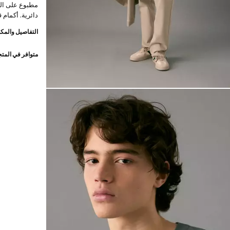
مطبوع على الج
دائرية. أكمام
التفاصيل والمكو
متوافر في المت