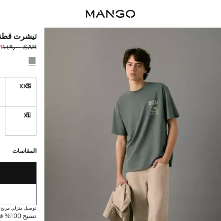
تيشرت قطن
٠٠
SAR ١١٩٫٠٠
السعر الحالي [SAR ٧٤٫٠٠ 
السعر الأول محذوف [AR
حدد اللون
S
XXS
توصيل خلال مدة ت
XL
توصيل خلال مدة ت
القطع الأخيرة!
غير متوفر. أنا أري
توصيل خلال مدة تتراوح بين
المقاسات
توصيل منزلي مريح
نسيج