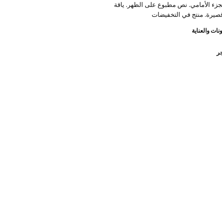
زء الأمامي. نص مطبوع على الظهر. ياقة
 قصيرة. منتج في التخفيضات
نات والعناية
جر