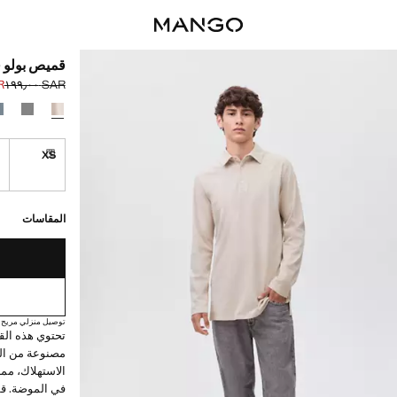
قميص بولو 
٠٠
SAR ١٩٩٫٠٠
السعر الحالي [SAR ١٠٩٫٠٠ 
السعر الأول محذوف [AR
حدد اللون
S
XS
توصيل خلال مدة ت
القطع الأخيرة!
غير متوفر. أنا أري
توصيل خلال مدة تتراوح بين
المقاسات
توصيل منزلي مريح
مصنوعة من الم
الاستهلاك، مما
في الموضة. ق