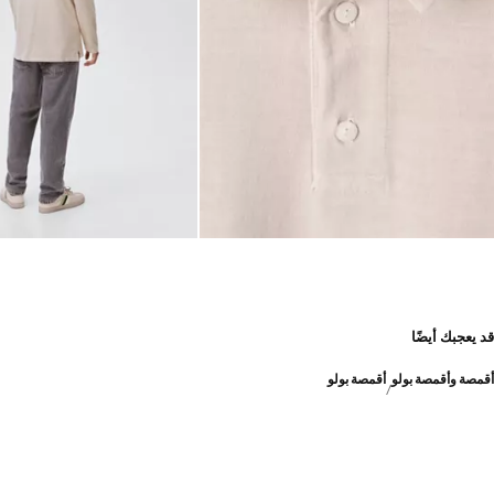
قد يعجبك أيضًا
أقمصة وأقمصة بولو
أقمصة بولو