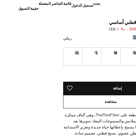
بحث
قائمة العناصر المفضلة
تسجيل الدخول
حقيبة التسوق
قطني أساسي
SAR ١٠٩٫
؜-٤٥٪؜
]
S ١٩٩٫٠٠ ]
رملي
XL
L
M
تراوح بين 10 و 15 أيام عمل
توصيل خلال مدة تتراوح بين 10 و 15 أيام عمل
توصيل خلال مدة تتراوح بين 10 و 15 أيام عمل
توصيل خلال مدة تتراوح بين 10 و 15 أيام عمل
توصيل خلال مدة تتراوح بين 10 و 15 أيام عمل
ده!
 10 و 15 أيام عمل
إضافة
حفظه في قائمة منتجاتك المفضلة
مشاهدة
تحتوي هذه القطعة على ThePostFiber، وهي ألياف مبتكرة
لابس والمنسوجات المعاد تدويرها بعد
 يسمح بإعطائها حياة جديدة وتعزيز الاستدامة
طن عضوي. نسيج قطني. تصميم سادة.