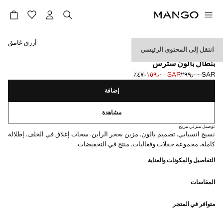
حدد اللون
أزرق غامق
انتقل إلى المحتوى الرئيسي
EVENTS
بنطال بالون سترس
SAR ٢٩٩٫٠٠
SAR ١٥٩٫٠٠
؜-٤٧٪؜
السعر الحالي [SAR ١٥٩٫٠٠ ]
السعر الأول محذوف [SAR ٢٩٩٫٠٠ ]
إضافة
مشاهدة
توصيل منزلي مريح
نسيج انسيابي. تصميم بالون. مزين بحجر الراين. سحاب إغلاق في الخلف. إطلالة
كاملة. مجموعة حفلات وفعاليات. منتج في التخفيضات
التفاصيل والمكونات والعناية
المقاسات
متوافر في المتجر