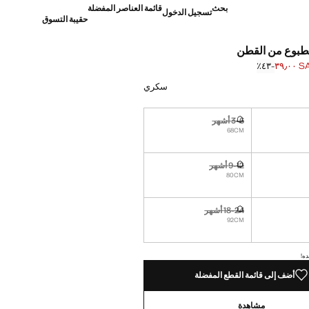
بحث
قائمة العناصر المفضلة
تسجيل الدخول
حقيبة التسوق
بوع من القطن
SAR ٣
؜-٤٣٪؜
]
SA ٦٩٫٠٠ ]
سكري
3-6 أشهر
نا أريده!
غير متوفر. أنا أريده!
68CM
9-12 أشهر
نا أريده!
غير متوفر. أنا أريده!
80CM
18-24 أشهر
نا أريده!
غير متوفر. أنا أريده!
92CM
ده!
أضف إلى قائمة القطع المفضلة
مشاهدة