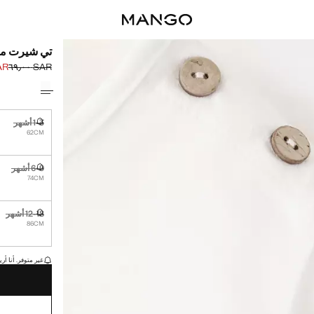
تي شيرت مط
٩٫٠٠
SAR ٦٩٫٠٠
السعر الحالي [SAR ٣٩٫٠٠ 
السعر الأول محذوف [R
حدد اللون
1-3 أشهر
غير متوفر. أ
62CM
6-9 أشهر
غير متوفر. أ
74CM
12-18 أشهر
غير متوفر. أ
86CM
القطع الأخيرة!
غير متوفر. أنا أري