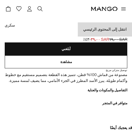
حدد اللون
سكري
انتقل إلى المحتوى الرئيسي
تي شيرت قطني مخطط
SAR ٦٩٫٠٠
SAR ٣٩٫٠٠
؜-٤٣٪؜
السعر الحالي [SAR ٣٩٫٠٠ ]
السعر الأول محذوف [SAR ٦٩٫٠٠ ]
أبلغني
مشاهدة
توصيل منزلي مريح
مصنوعة من قماش 100% قطن، تتميز هذه القطعة بتصميم مستقيم مع خطوط
وأكمام طويلة. يبرز الأسد المطرز في الجزء الأمامي، مما يضيف لمسة مميزة.
التفاصيل والمكونات والعناية
متوافر في المتجر
قد يعجبك أيضًا