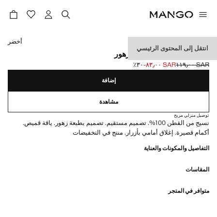
حدد اللون
أخضر
انتقل إلى المحتوى الرئيسي
قميص من القطن بنقش الزهور
SAR ١١٩٫٠٠
SAR ٨٣٫٠٠
؜-٣٠٪؜
السعر الحالي [SAR ٨٣٫٠٠ ]
السعر الأول محذوف [SAR ١١٩٫٠٠ ]
إضافة
مشاهدة
توصيل منزلي مريح
نسيج من القطن 100%. تصميم مستقيم. تصميم بطبعة زهور. ياقة قميص.
أكمام قصيرة. إغلاق أمامي بأزرار. منتج في التخفيضات
التفاصيل والمكونات والعناية
المقاسات
متوافر في المتجر