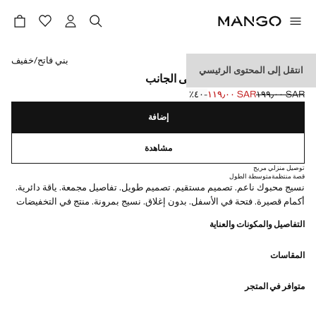
حدد اللون
بني فاتح/خفيف
انتقل إلى المحتوى الرئيسي
فستان بتفاصيل مجمعة على الجانب
SAR ١٩٩٫٠٠
SAR ١١٩٫٠٠
؜-٤٠٪؜
السعر الحالي [SAR ١١٩٫٠٠ ]
السعر الأول محذوف [SAR ١٩٩٫٠٠ ]
إضافة
مشاهدة
توصيل منزلي مريح
قصة منتظمة
متوسطة الطول
نسيج محبوك ناعم. تصميم مستقيم. تصميم طويل. تفاصيل مجمعة. ياقة دائرية.
أكمام قصيرة. فتحة في الأسفل. بدون إغلاق. نسيج بمرونة. منتج في التخفيضات
التفاصيل والمكونات والعناية
المقاسات
متوافر في المتجر