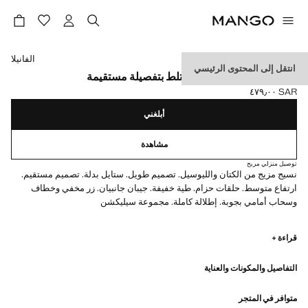
حدد اللون
الفانيلا
انتقل إلى المحتوى الرئيسي
بنطال بذلة من الكتان المختلط بتفصيلة مستقيمة
SAR ٤٧٩٫٠٠
السعر الحالي [SAR ٤٧٩٫٠٠ ]
أبلغني
مشاهدة
توصيل منزلي مريح
نسيج مزيج من الكتان والليوسيل. تصميم طويل. ستايل بدلة. تصميم مستقيم.
ارتفاع متوسط. حلقات حزام. طية خفيفة. جيبان جانبيان. زر مخفي وخطاف
وسحاب أمامي بجوبة. إطلالة كاملة. مجموعة سيليكشن
تشكيلة من الثياب الراقية مصنوعة من مواد عالية الجودة لخزانة ملابس أنثوية
قراءة +
ومعاصرة
التفاصيل والمكونات والعناية
متوافر في المتجر