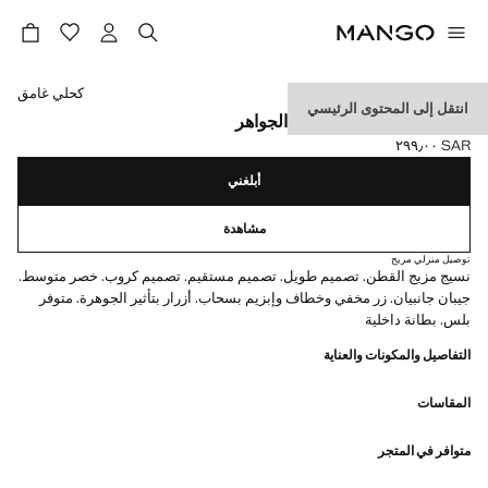
حدد اللون
كحلي غامق
انتقل إلى المحتوى الرئيسي
سروال مستقيم بأزرار من الجواهر
SAR ٢٩٩٫٠٠
السعر الحالي [SAR ٢٩٩٫٠٠ ]
أبلغني
مشاهدة
توصيل منزلي مريح
نسيج مزيج القطن. تصميم طويل. تصميم مستقيم. تصميم كروب. خصر متوسط.
جيبان جانبيان. زر مخفي وخطاف وإبزيم بسحاب. أزرار بتأثير الجوهرة. متوفر
بلس. بطانة داخلية
التفاصيل والمكونات والعناية
المقاسات
متوافر في المتجر