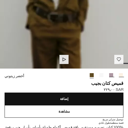
حدد اللون
أخضر زيتوني
قميص كتان بجيب
SAR ٢٢٩٫٠٠
السعر الحالي [SAR ٢٢٩٫٠٠ ]
إضافة
مشاهدة
توصيل منزلي مريح
قصة منتظمة
طول عادي
100% كتان. تصميم مستقيم. ياقة قميص. أكمام طويلة بأساور بأزرار. جيب رقعة