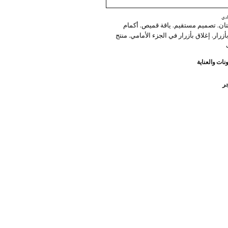
دي
100% كتان. تصميم مستقيم. ياقة قميص. أكمام
أزرار. إغلاق بأزرار في الجزء الأمامي. منتج
نات والعناية
جر