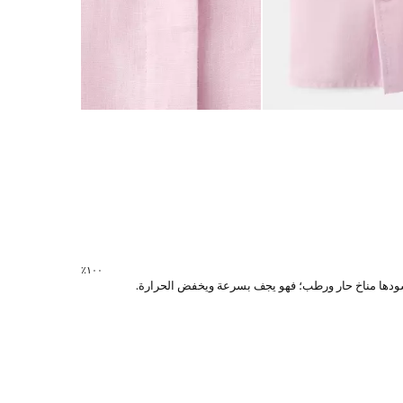
١٠٠٪؜
ي يسودها مناخ حار ورطب؛ فهو يجف بسرعة ويخفض الحرارة.