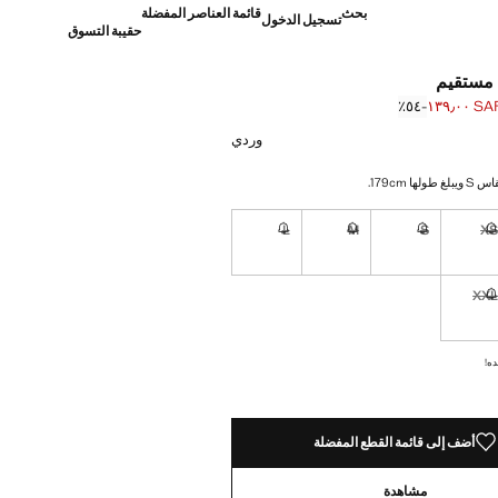
بحث
قائمة العناصر المفضلة
تسجيل الدخول
حقيبة التسوق
مستقيم
SAR ١٣٩٫
؜-٥٤٪؜
]
S ٢٩٩٫٠٠ ]
وردي
ا 179cm.
L
M
S
X
نا أريده!
غير متوفر. أنا أريده!
غير متوفر. أنا أريده!
غير متوفر. أنا أريده!
غير متوفر. أنا أريده!
XX
نا أريده!
غير متوفر. أنا أريده!
ده!
أضف إلى قائمة القطع المفضلة
مشاهدة