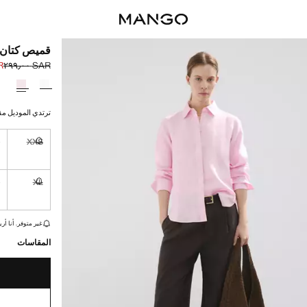
قميص كتان 
٠٠
SAR ٢٩٩٫٠٠
السعر الحالي [SAR ١٣٩٫٠٠ 
السعر الأول محذوف [AR
حدد اللون
ترتدي الموديل مقاس S ويبلغ طوله
S
XXS
غير متوفر. أ
L
XL
غير متوفر. أ
القطع الأخيرة!
غير متوفر. أنا أري
المقاسات