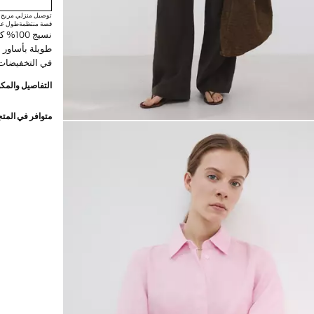
توصيل منزلي مريح
قصة منتظمة
طول عا
نسيج 
طويلة بأساور ب
في التخفيضات
التفاصيل والمكو
متوافر في المت