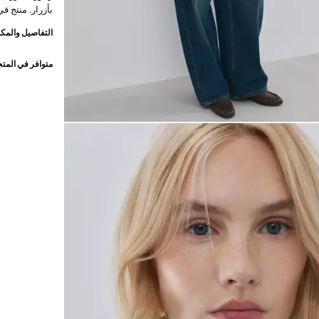
بأزرار. منتج ف
التفاصيل والمكو
متوافر في المت