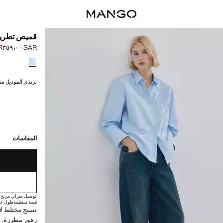
قميص تطريز
٠٠
SAR ٣٥٩٫٠٠
السعر الحالي [SAR ٢٢٩٫٠٠ 
السعر الأول محذوف [AR
حدد اللون
ترتدي الموديل مقاس S ويبلغ طوله
القطع الأخيرة!
غير متوفر. أنا أري
المقاسات
توصيل منزلي مريح
قصة منتظمة
طول عا
نسيج مختلط لا
زهور مطرزة. أك