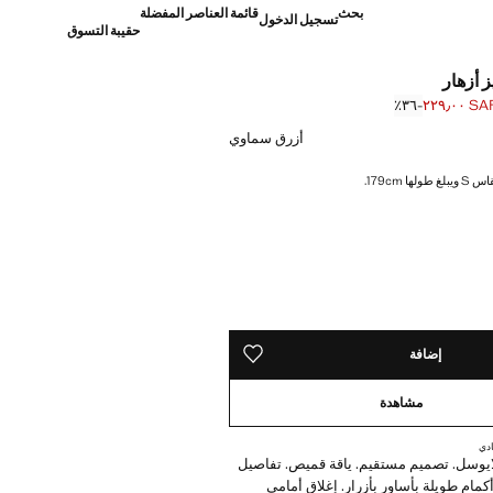
بحث
قائمة العناصر المفضلة
تسجيل الدخول
حقيبة التسوق
 أزهار
SAR ٢٢٩٫
؜-٣٦٪؜
]
S ٣٥٩٫٠٠ ]
أزرق سماوي
ا 179cm.
ده!
إضافة
حفظه في قائمة منتجاتك المفضلة
مشاهدة
دي
يوسل. تصميم مستقيم. ياقة قميص. تفاصيل
مام طويلة بأساور بأزرار. إغلاق أمامي