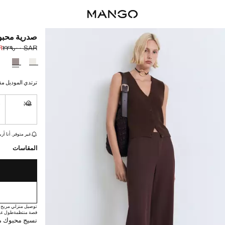
صدرية محبو
٠٠
SAR ٢٢٩٫٠٠
السعر الحالي [SAR ١٦٩٫٠٠ 
السعر الأول محذوف [AR
حدد اللون
ترتدي الموديل مقاس S ويبلغ طوله
S
XS
غير متوفر. أ
القطع الأخيرة!
غير متوفر. أنا أري
المقاسات
توصيل منزلي مريح
قصة منتظمة
طول عا
نسيج محبوك م