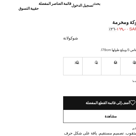
بحث
قائمة العناصر المفضلة
تسجيل الدخول
حقيبة التسوق
كة ومخرمة
SAR ١٦٩٫
؜-٢٦٪؜
]
S ٢٢٩٫٠٠ ]
شوكولاتة
ا 179cm.
XL
L
M
نا أريده!
غير متوفر. أنا أريده!
غير متوفر. أنا أريده!
غير متوفر. أنا أريده!
غير متوفر. أنا أريده!
ده!
أضف إلى قائمة القطع المفضلة
مشاهدة
دي
ثقوب. تصميم مستقيم. ياقة على شكل حرف