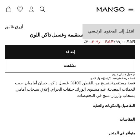
حدد اللون
أزرق غامق
انتقل إلى المحتوى الرئيسي
بنطلون جينز موبي بقصة مستقيمة وغسيل داكن اللون
SAR ٢٩٩٫٠٠
SAR ٢٠٩٫٠٠
؜-٣٠٪؜
السعر الحالي [SAR ٢٠٩٫٠٠ ]
السعر الأول محذوف [SAR ٢٩٩٫٠٠ ]
إضافة
مشاهدة
توصيل منزلي مريح
قصة مريحة
متوسط الارتفاع
طول عادي
قصة مستقيمة. نسيج من القطن 100%. غسيل داكن. جيبان أماميان. جيب
للعملات المعدنية عند مستوى الورك. حلقات للحزام. إغلاق بسحاب أمامي
بسحاب وأزرار. منتج في التخفيضات
التفاصيل والمكونات والعناية
المقاسات
متوافر في المتجر