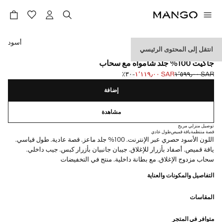
حدد اللون
أسود
انتقل إلى المحتوى الرئيسي
الجلد
جاكيت 100% جلد شامواه مع سحاب
SAR ١٬٥٩٩٫٠٠
SAR ١٬١١٩٫٠٠
؜-٣٠٪؜
السعر الحالي [SAR ١٬١١٩٫٠٠ ]
السعر الأول محذوف [SAR ١٬٥٩٩٫٠٠ ]
إضافة
مشاهدة
توصيل منزلي مريح
قصة منتظمة
ياقة قميص
طول عادي
اللون الأسود حصري عبر الإنترنت. 100% جلد ماعز. قصة عادية. طول قياسي.
ياقة قميص. أصفاد بأزرار للإغلاق. جيبان جانبيان بأزرار كبس. جيب داخلي.
سحاب مزدوج الإغلاق. مع بطانة داخلية. منتج في التخفيضات
التفاصيل والمكونات والعناية
المقاسات
متوافر في المتجر