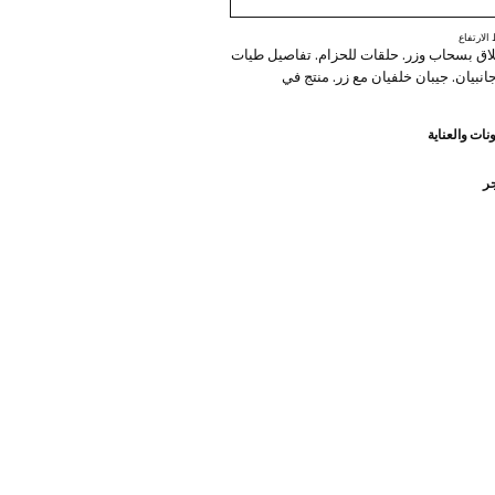
لارتفاع
لاق بسحاب وزر. حلقات للحزام. تفاصيل طيات
جانبيان. جيبان خلفيان مع زر. منتج في
نات والعناية
جر