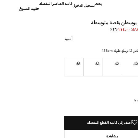
بحث
قائمة العناصر المفضلة
تسجيل الدخول
حقيبة التسوق
ة بوسطن بقصة متوسطة
SAR ٢١٤٫
؜-٤٦٪؜
]
S ٣٩٩٫٠٠ ]
أسود
 188cm.
46
44
42
4
نا أريده!
غير متوفر. أنا أريده!
غير متوفر. أنا أريده!
غير متوفر. أنا أريده!
غير متوفر. أنا أريده!
نا أريده!
ده!
أضف إلى قائمة القطع المفضلة
مشاهدة