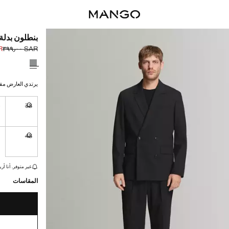
بنطلون بدل
٠٠
SAR ٣٩٩٫٠٠
السعر الحالي [SAR ٢١٤٫٠٠ 
السعر الأول محذوف [AR
حدد اللون
يرتدي العارض مقاس 42 ويبلغ طوله
0
38
غير متوفر. أ
48
غير متوفر. أ
القطع الأخيرة!
غير متوفر. أنا أري
المقاسات