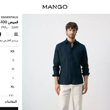
ESSENTIALS
قميص 100% من الكتان منتظم
SAR ٣٩٩٫٠٠
السعر الحالي [SAR ٣٩٩٫٠٠ 
حدد اللون
يرتدي العارض مقاس M ويبلغ طوله
إختر مقاسك
XS
S
M
L
XL
XXL
المقاسات