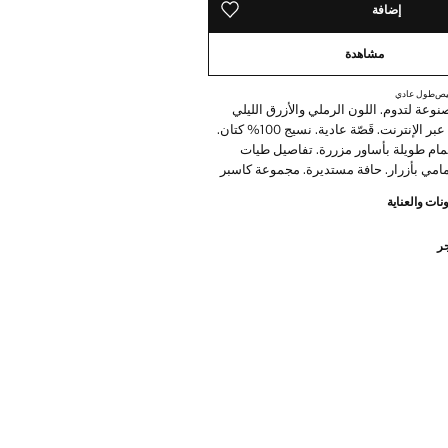
إضافة
حفظه في قائمة منتجاتك المفضلة
مشاهدة
ميص
طول عادي
وعة لتدوم. اللون الرملي والأزرق الليلي
متاحان حصريًا عبر الإنترنت. قَصّة عادية. نسيج 100% كتان.
مام طويلة بأساور مزررة. تفاصيل طيات
أمامي بأزرار. حافة مستديرة. مجموعة كاسبر
نات والعناية
ممة لتدوم. لقد عززنا متطلبات الجودة لدينا
جر
ت جديدة للمتانة إلى ملابسنا. مصممة بعناية
يع، فهي تدوم أكثر كما أنها متنوعة وذات طابع