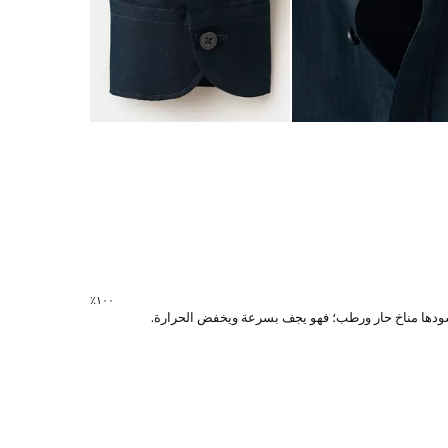
١٠٠٪؜
ي يسودها مناخ حار ورطب؛ فهو يجف بسرعة ويخفض الحرارة.