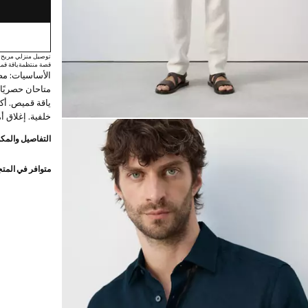
توصيل منزلي مريح
قصة منتظمة
ياقة ق
الأساسيات: مصن
ياقة قميص. أك
خلفية. إغلاق 
رود x مانجو
التفاصيل والمكو
الأساسيات: مص
متوافر في المت
بإضافة اختبارا
فائقة في التصن
كلاسيكي