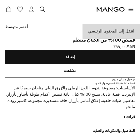
حدد اللون
أخضر متوسط
انتقل إلى المحتوى الرئيسي
ESSENTIALS
قميص 100% من الكتان منتظم
SAR ٣٩٩٫٠٠
السعر الحالي [SAR ٣٩٩٫٠٠ ]
إضافة
مشاهدة
توصيل منزلي مريح
قصة منتظمة
ياقة قميص
طول عادي
الأساسيات: مصنوعة لتدوم. اللون الرملي والأزرق الليلي متاحان حصريًا عبر
الإنترنت. قصة عادية. نسيج 100% كتان. ياقة قميص. أكمام طويلة بأساور بأزرار.
تفاصيل طيات خلفية. إغلاق أمامي بأزرار. حافة مستديرة. مجموعة كاسبر رود x
مانجو
قراءة +
الأساسيات: مصممة لتدوم. لقد عززنا متطلبات الجودة لدينا بإضافة اختبارات
جديدة للمتانة إلى ملابسنا. مصممة بعناية فائقة في التصنيع، فهي تدوم أكثر كما
التفاصيل والمكونات والعناية
أنها متنوعة وذات طابع كلاسيكي