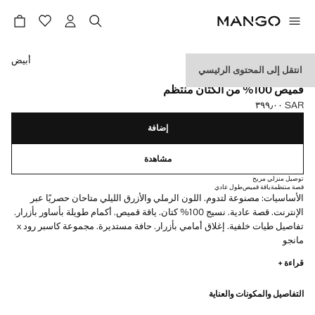
حدد اللون
أبيض
انتقل إلى المحتوى الرئيسي
ESSENTIALS
قميص 100% من الكتان منتظم
SAR ٣٩٩٫٠٠
السعر الحالي [SAR ٣٩٩٫٠٠ ]
إضافة
مشاهدة
توصيل منزلي مريح
قصة منتظمة
ياقة قميص
طول عادي
الأساسيات: مصنوعة لتدوم. اللون الرملي والأزرق الليلي متاحان حصريًا عبر
الإنترنت. قصة عادية. نسيج 100% كتان. ياقة قميص. أكمام طويلة بأساور بأزرار.
تفاصيل طيات خلفية. إغلاق أمامي بأزرار. حافة مستديرة. مجموعة كاسبر رود x
مانجو
قراءة +
الأساسيات: مصممة لتدوم. لقد عززنا متطلبات الجودة لدينا بإضافة اختبارات
جديدة للمتانة إلى ملابسنا. مصممة بعناية فائقة في التصنيع، فهي تدوم أكثر كما
التفاصيل والمكونات والعناية
أنها متنوعة وذات طابع كلاسيكي