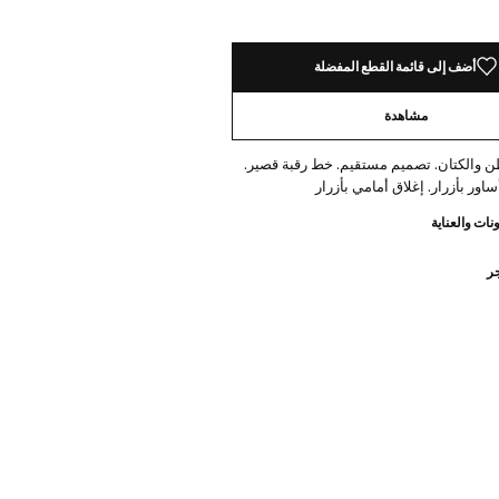
أضف إلى قائمة القطع المفضلة
مشاهدة
 والكتان. تصميم مستقيم. خط رقبة قصير.
ساور بأزرار. إغلاق أمامي بأزرار
نات والعناية
جر