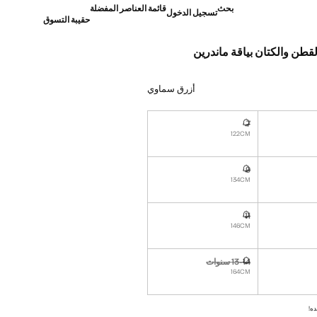
بحث
قائمة العناصر المفضلة
تسجيل الدخول
حقيبة التسوق
طن والكتان بياقة ماندرين
]
أزرق سماوي
7
نا أريده!
غير متوفر. أنا أريده!
122CM
9
نا أريده!
غير متوفر. أنا أريده!
134CM
11
نا أريده!
غير متوفر. أنا أريده!
146CM
13-14 سنوات
نا أريده!
غير متوفر. أنا أريده!
164CM
ده!