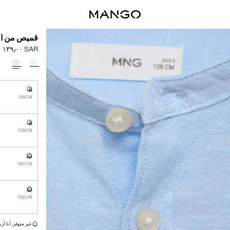
قميص من الق
SAR ١٣٩٫٠٠
السعر الحالي [SAR ١٣٩٫٠٠ 
حدد اللون
6
غير متوفر. أ
116CM
8
غير متوفر. أ
128CM
10
غير متوفر. أ
140CM
12
غير متوفر. أ
152CM
القطع الأخيرة!
غير متوفر. أنا أري