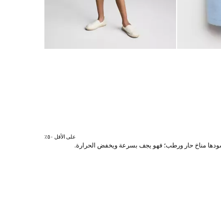
على الأقل ٥٠٪؜
ي يسودها مناخ حار ورطب؛ فهو يجف بسرعة ويخفض الحرارة.