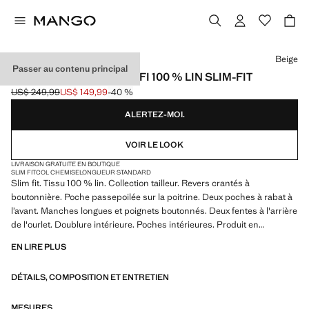
Choisissez une couleur
Beige
Passer au contenu principal
VESTE COSTUME AMALFI 100 % LIN SLIM-FIT
US$ 249,99
US$ 149,99
-40 %
Prix initial barré [US$ 249,99 ]
Prix actuel [US$ 149,99 ]
ALERTEZ-MOI.
VOIR LE LOOK
LIVRAISON GRATUITE EN BOUTIQUE
SLIM FIT
COL CHEMISE
LONGUEUR STANDARD
Slim fit. Tissu 100 % lin. Collection tailleur. Revers crantés à
boutonnière. Poche passepoilée sur la poitrine. Deux poches à rabat à
l’avant. Manches longues et poignets boutonnés. Deux fentes à l'arrière
de l'ourlet. Doublure intérieure. Poches intérieures. Produit en
promotion
EN LIRE PLUS
DÉTAILS, COMPOSITION ET ENTRETIEN
MESURES