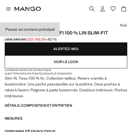
Choisissez une couleur
Noir
Passer au contenu principal
VESTE COSTUME AMALFI 100 % LIN SLIM-FIT
US$ 249,99
US$ 149,99
-40 %
Prix initial barré [US$ 249,99 ]
Prix actuel [US$ 149,99 ]
ALERTEZ-MOI.
VOIR LE LOOK
LIVRAISON GRATUITE EN BOUTIQUE
SLIM FIT
REVERS EN POINTE
LONGUEUR STANDARD
Slim fit. Tissu 100 % lin. Collection tailleur. Revers crantés à
boutonnière. Une poche passepoilée sur la poitrine. Deux poches à
rabat à l’avant. Poignets à patte boutonnée. Doublure intérieure. Poches
intérieures
DÉTAILS, COMPOSITION ET ENTRETIEN
MESURES
DISPONIBILITÉ EN BOUTIQUE