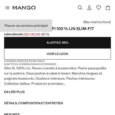
Choisissez une couleur
Bleu marine foncé
Passer au contenu principal
VESTE COSTUME AMALFI 100 % LIN SLIM-FIT
US$ 249,99
US$ 149,99
-40 %
Prix initial barré [US$ 249,99 ]
Prix actuel [US$ 149,99 ]
ALERTEZ-MOI.
VOIR LE LOOK
LIVRAISON GRATUITE EN BOUTIQUE
SLIM FIT
COL CHEMISE
LONGUEUR STANDARD
Slim fit. 100% Lin. Revers crantés à boutonnière. Poche passepoilée
sur la poitrine. Deux poches à rabat à l’avant. Manches longues et
poignets boutonnés. Doublure intérieure. Poches intérieures.
Collection tailleur. Produit en promotion
EN LIRE PLUS
Le tissu de cette chemise possède une finition particulière, il a été traité
de façon à être moins froissé après le lavage et à se repasser plus
DÉTAILS, COMPOSITION ET ENTRETIEN
facilement et efficacement. Durabilité : 30/40 lavages
MESURES