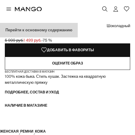
Выберите цвет
Выбранный цвет: Шоколадный
Шоколадный
Перейти к основному содержанию
ШИРОКИЙ КОЖАНЫЙ ПОЯС
5 999 руб.
1 499 руб.
-75 %
Начальная цена зачеркнута [5 999 руб. ]
Текущая цена [1 499 руб. ]
ДОБАВИТЬ В ФАВОРИТЫ
ОЦЕНИТЕ ОБРАЗ
БЕСПЛАТНАЯ ДОСТАВКА В МАГАЗИН
100% кожа быка. Стиль кушак. Застежка на квадратную
металлическую пряжку
ПОДРОБНЕЕ, СОСТАВ И УХОД
НАЛИЧИЕ В МАГАЗИНЕ
ЖЕНСКАЯ
РЕМНИ
КОЖА