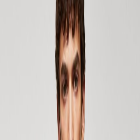
Киберпонедельник?
CYBER MONDAY 2025
Представьте себе понедельник, когда скидки настолько
заманчивы, что невозможно упустить шанс обновить гардероб или
приобрести новые гаджеты. Этот день — Киберпонедельник,
событие, которое превращает начало недели в уникальный
шопинг-опыт.
Киберпонедельник был создан, чтобы подарить онлайн-
покупателям те же эмоции, что и большие сезонные распродажи,
но без толп людей. С момента своего появления в 2005 году он
привлёк внимание потребителей по всему миру и стал идеальным
днём для поиска скидок на моду, технологии и многое другое.
Готовы узнать, что такое Киберпонедельник? Приготовьтесь
просматривать предложения со скидками до 50%. Представьте,
что находите то самое пальто, о котором давно мечтали, или