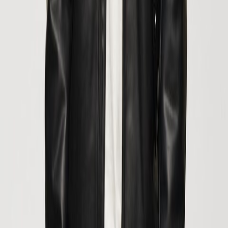
из самых популярных дней для онлайн-покупок в году». Речь шла
о значительном повышении объемов продаже в понедельник
после «Черной пятницы» того года. Розничные продавцы
зафиксировали рост продаж на 77%. С этого момента
«Киберпонедельник» прочно закрепился в международном
календаре.
Киберпонедельник на
MANGO MAN
ПАЛЬТО
КАРДИГАНЫ И СВИТЕРЫ