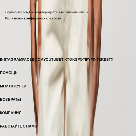
Подписываясь, Вы подтверждаете, что ознакомились с
Политикой конфиденциальности
.
РОССИЯ (РОССИЙСКАЯ ФЕДЕРАЦИЯ)
INSTAGRAM
FACEBOOK
YOUTUBE
TIKTOK
SPOTIFY
PINTEREST
X
ПОМОЩЬ
МОИ ПОКУПКИ
ВОЗВРАТЫ
КОМПАНИЯ
РАБОТАЙТЕ С НАМИ