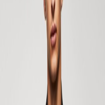
новейшие модные наушники — всего в один клик и не вставая с
дивана. Киберпонедельник — ваш союзник в новогоднем шопинге:
вы можете спокойно сравнивать цены и товары, наслаждаясь
утренним кофе.
Когда проходит Киберпонедельник?
Киберпонедельник — это день, который превращает начало
недели в онлайн-шопинг с множеством выгодных предложений.
Но
когда проходит Киберпонедельник?
Это событие отмечается
каждый год в понедельник, следующий за Днём благодарения в
США, сразу после знаменитой «Чёрной пятницы». Так что, если вы
спрашиваете себя, какого числа Киберпонедельник — просто
запомните: это понедельник после этого праздника.
Киберпонедельник — идеальное время, чтобы найти невероятные
скидки на самые разные товары: от модной одежды до техники. Со
скидками до 50% это лучший день, чтобы заранее начать
новогодние покупки, не выходя из дома. Поэтому, если вы
задаётесь вопросом,
какого числа Киберпонедельник
, помните
— это понедельник после Дня благодарения. В 2025 году