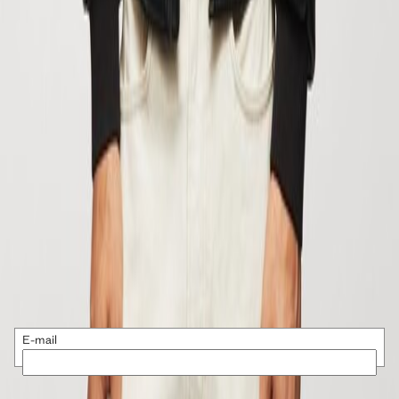
ОТКРОЙТЕ ДЛЯ СЕБЯ
ВСЕ КОЛЛЕКЦИИ
MANGO WOMAN
MANGO MAN
MANGO TEEN
MANGO KIDS
Получайте информацию об эксклюзивных акциях, закрытых
распродажах и новинках
E-mail
ПОДПИСАТЬСЯ