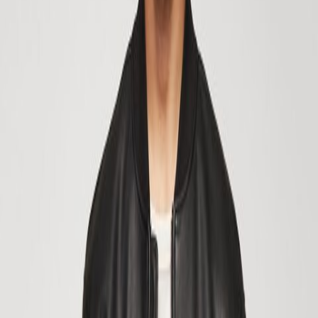
Киберпонедельник пройдёт 1 декабря
, так что подготовьтесь
воспользоваться лучшими предложениями года и получите
удовольствие от шопинга, который приведёт ваш гардероб в
восторг.
Распродажи для женщин в
День киберпонедельника
ПЛАТЬЯ И КОМБИНЕЗОНЫ
ФУТБОЛКИ И ВЕРХНЯЯ ОДЕЖДА