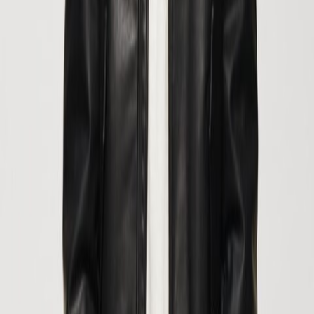
Что такое
Киберпонедельник?
Это настоящий праздник покупок, который длится только один
день и всегда выпадает на понедельник в День благодарения.
Кроме того, это первый понедельник после «Черной пятницы». В
этот день участвующие магазины, особенно онлайн (потому он и
называется «Киберпонедельник»), предлагают самый широкий
выбор товаров по очень выгодным ценам. В любом случае, это
предложение включает и физические магазины. Многие из них
предлагают скидки в течение очень короткого времени. Этот
период более известен как flash-распродажа, потому что он
может длиться всего один час. В других магазинах можно найти
специальные предложения только на избранные товары.
Каково его происхождение?
Понятие «Киберпонедельник» впервые было использовано более
десяти лет назад, в 2005 году, в пресс-релизе Shop.org, где
говорилось следующее: «Киберпонедельник быстро стал одним