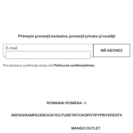
Primește promoții exclusive, promoții private și noutăți
E-mail
MĂ ABONEZ
Prin abonare, confirmați că ați citit
Politica de confidențialitate
.
ROMANIA
·
ROMÂNA
INSTAGRAM
FACEBOOK
YOUTUBE
TIKTOK
SPOTIFY
PINTEREST
X
MANGO OUTLET