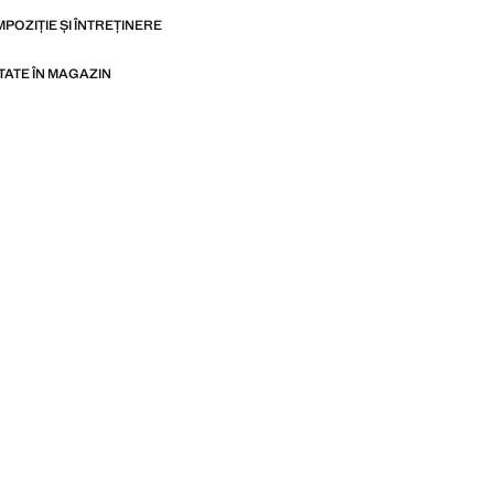
MPOZIȚIE ȘI ÎNTREȚINERE
ITATE ÎN MAGAZIN