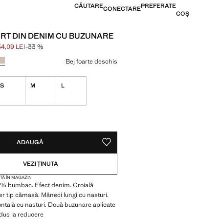
CĂUTARE
PREFERATE
CONECTARE
COȘ
RT DIN DENIM CU BUZUNARE
34,09 LEI
-33 %
ăiat [199,99 LEI ]
134,09 LEI ]
 culoare
Bej foarte deschis
S
M
L
l, dar îl vreau!
VA ARTICOLE!
, DAR ÎL VREAU!
ADAUGĂ
SALVEAZĂ CA PREFERAT
VEZI ȚINUTA
TĂ ÎN MAGAZIN
0% bumbac. Efect denim. Croială
er tip cămașă. Mâneci lungi cu nasturi.
ontală cu nasturi. Două buzunare aplicate
odus la reducere