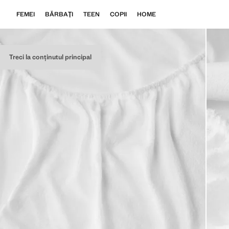
FEMEI
BĂRBAŢI
TEEN
COPII
HOME
Treci la conținutul principal