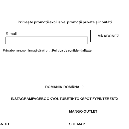
Primește promoții exclusive, promoții private și noutăți
E-mail
MĂ ABONEZ
Prin abonare, confirmați că ați citit
Politica de confidențialitate
.
ROMANIA
·
ROMÂNA
INSTAGRAM
FACEBOOK
YOUTUBE
TIKTOK
SPOTIFY
PINTEREST
X
MANGO OUTLET
ANGO
SITE MAP