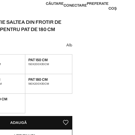
CĂUTARE
PREFERATE
CONECTARE
COȘ
IE SALTEA DIN FROTIR DE
PENTRU PAT DE 180 CM
239,99 LEI ]
 culoare
Alb
PAT 150 CM
M
150X200X30CM
M
PAT 180 CM
CM
180X200X30CM
0 CM
VA ARTICOLE!
, DAR ÎL VREAU!
ADAUGĂ
SALVEAZĂ CA PREFERAT