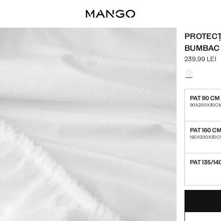
PROTECȚ
BUMBAC 
239,99 LEI
Preț actual [
Selectează o
PAT 90 CM
90X200X30C
PAT 160 C
160X200X30
PAT 135/14
ULTIMELE CÂTE
INDISPONIBIL