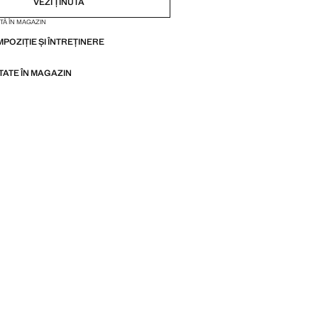
VEZI ȚINUTA
TĂ ÎN MAGAZIN
MPOZIȚIE ȘI ÎNTREȚINERE
ITATE ÎN MAGAZIN