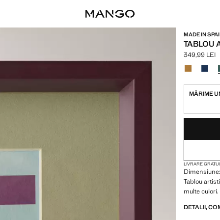
MADE IN SPA
TABLOU 
349,99 LEI
Preț actual [
Selectează o
MĂRIME U
ULTIMELE CÂTE
INDISPONIBIL
LIVRARE GRATUI
Dimensiune:
Tablou artist
multe culori.
DETALII, CO