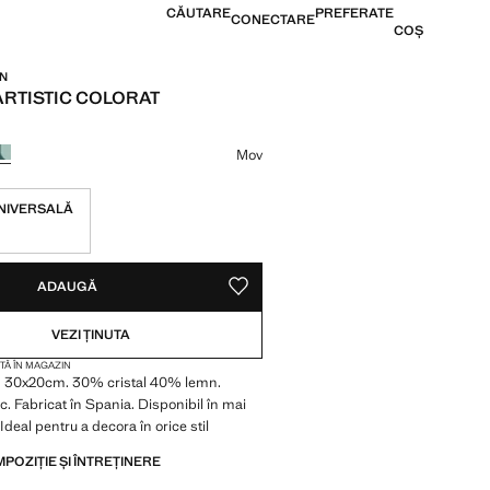
CĂUTARE
PREFERATE
CONECTARE
COȘ
IN
ARTISTIC COLORAT
349,99 LEI ]
 culoare
Mov
NIVERSALĂ
VA ARTICOLE!
, DAR ÎL VREAU!
ADAUGĂ
SALVEAZĂ CA PREFERAT
VEZI ȚINUTA
TĂ ÎN MAGAZIN
 30x20cm. 30% cristal 40% lemn.
ic. Fabricat în Spania. Disponibil în mai
 Ideal pentru a decora în orice stil
MPOZIȚIE ȘI ÎNTREȚINERE