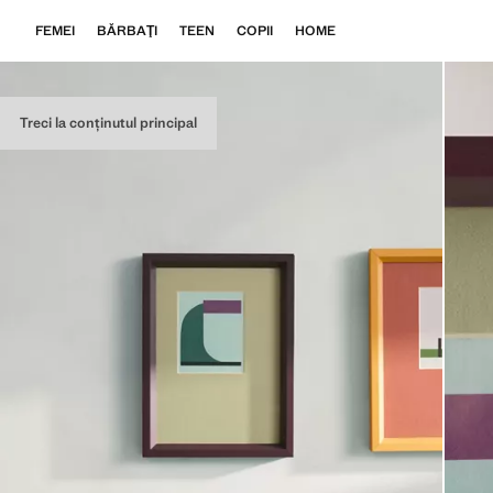
FEMEI
BĂRBAŢI
TEEN
COPII
HOME
Treci la conținutul principal