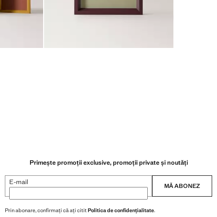
Primește promoții exclusive, promoții private și noutăți
E-mail
MĂ ABONEZ
Prin abonare, confirmați că ați citit
Politica de confidențialitate
.