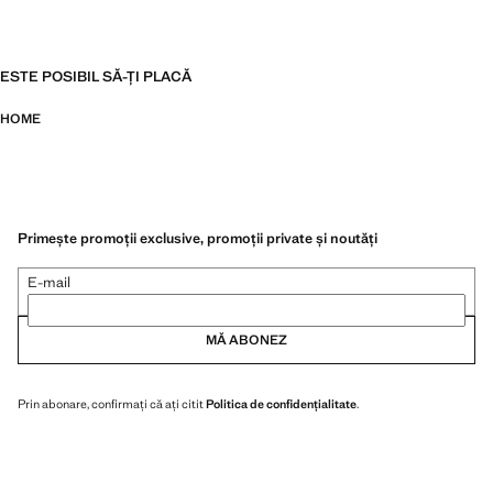
ESTE POSIBIL SĂ-ȚI PLACĂ
HOME
Primește promoții exclusive, promoții private și noutăți
E-mail
MĂ ABONEZ
Prin abonare, confirmați că ați citit
Politica de confidențialitate
.