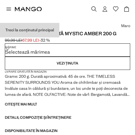
Selectează o culoare
Maro
Treci la conținutul principal
LUMÂNARE PARFUMATĂ MYSTIC AMBER 200 G
99,99 LEI
67,99 LEI
-32 %
Preț inițial tăiat [99,99 LEI ]
Preț actual [67,99 LEI ]
MĂRIME
Selectează mărimea
VEZI ȚINUTA
LIVRARE GRATUITĂ ÎN MAGAZIN
Grame: 200 g. Durată aproximativă: 45 de ore. THE TIMELESS
SERENITY SURROUNDS YOU Aroma de chihlimbar și cremoasă
învăluie casa în căldură și bunăstare, un loc unde te poți deconecta de
lumea de afară. NOTE OLFACTIVE: Note de vârf: Bergamotă, Lavandă,
Davanna Note de mijloc: Opoponax, Patchouli, Scorțișoară Note de
CITEȘTE MAI MULT
bază: Chihlimbar, Benzoină, Ulei de labdan. Etichetă lucrată manual
din pastă de hârtie. Produs la reducere
DETALII, COMPOZIȚIE ȘI ÎNTREȚINERE
DISPONIBILITATE ÎN MAGAZIN