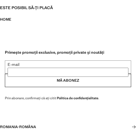
ESTE POSIBIL SĂ-ȚI PLACĂ
HOME
Primește promoții exclusive, promoții private și noutăți
E-mail
MĂ ABONEZ
Prin abonare, confirmați că ați citit
Politica de confidențialitate
.
ROMANIA
·
ROMÂNA