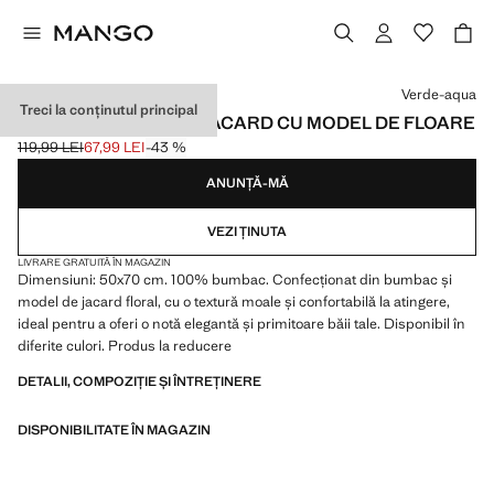
Selectează o culoare
Verde-aqua
Treci la conținutul principal
COVOR DE BAIE DIN JACARD CU MODEL DE FLOARE
119,99 LEI
67,99 LEI
-43 %
Preț inițial tăiat [119,99 LEI ]
Preț actual [67,99 LEI ]
ANUNȚĂ-MĂ
VEZI ȚINUTA
LIVRARE GRATUITĂ ÎN MAGAZIN
Dimensiuni: 50x70 cm. 100% bumbac. Confecționat din bumbac și
model de jacard floral, cu o textură moale și confortabilă la atingere,
ideal pentru a oferi o notă elegantă și primitoare băii tale. Disponibil în
diferite culori. Produs la reducere
DETALII, COMPOZIȚIE ȘI ÎNTREȚINERE
DISPONIBILITATE ÎN MAGAZIN