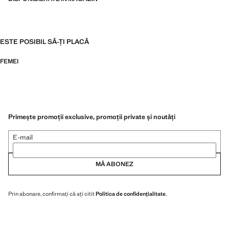
ESTE POSIBIL SĂ-ȚI PLACĂ
FEMEI
Primește promoții exclusive, promoții private și noutăți
E-mail
MĂ ABONEZ
Prin abonare, confirmați că ați citit
Politica de confidențialitate
.