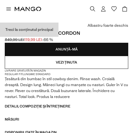
Selectează o culoare
Albastru foarte deschis
Treci la conținutul principal
TRENCI DIN DENIM CU CORDON
349,99 LEI
119,99 LEI
-66 %
Preț inițial tăiat [349,99 LEI ]
Preț actual [119,99 LEI ]
ANUNȚĂ-MĂ
VEZI ȚINUTA
LIVRARE GRATUITĂ ÎN MAGAZIN
REGULAR FIT
LUNGIME STANDARD
Țesătură din bumbac în stil cowboy denim. Rinse wash. Croială
dreaptă. Design lung. Mâneci lungi cu manșete cu nasturi. Guler în V cu
rever. Rever cu crestătură. Două buzunare laterale. Închidere cu
nasturi. Total look. Produs la reducere
DETALII, COMPOZIȚIE ȘI ÎNTREȚINERE
MĂSURI
DISPONIBILITATE ÎN MAGAZIN