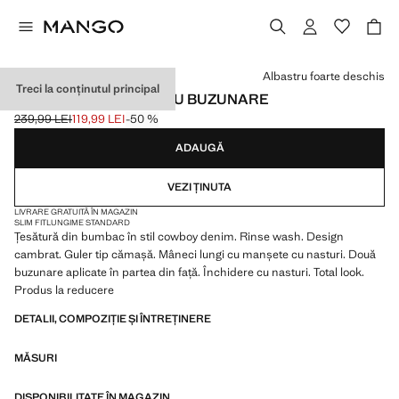
Selectează o culoare
Albastru foarte deschis
Treci la conținutul principal
JACHETĂ DIN DENIM CU BUZUNARE
239,99 LEI
119,99 LEI
-50 %
Preț inițial tăiat [239,99 LEI ]
Preț actual [119,99 LEI ]
ADAUGĂ
VEZI ȚINUTA
LIVRARE GRATUITĂ ÎN MAGAZIN
SLIM FIT
LUNGIME STANDARD
Țesătură din bumbac în stil cowboy denim. Rinse wash. Design
cambrat. Guler tip cămașă. Mâneci lungi cu manșete cu nasturi. Două
buzunare aplicate în partea din față. Închidere cu nasturi. Total look.
Produs la reducere
DETALII, COMPOZIȚIE ȘI ÎNTREȚINERE
MĂSURI
DISPONIBILITATE ÎN MAGAZIN