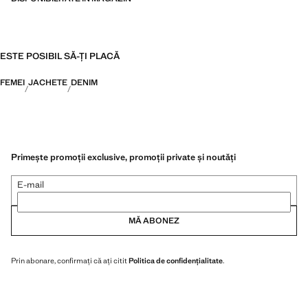
ESTE POSIBIL SĂ-ȚI PLACĂ
FEMEI
JACHETE
DENIM
Primește promoții exclusive, promoții private și noutăți
E-mail
MĂ ABONEZ
Prin abonare, confirmați că ați citit
Politica de confidențialitate
.