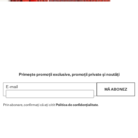
Primește promoții exclusive, promoții private și noutăți
E-mail
MĂ ABONEZ
Prin abonare, confirmați că ați citit
Politica de confidențialitate
.