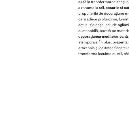
ajută la transformarea spațiilo
a renunța la stil,
coșurile
și
cut
propunerile de decorațiune me
care aduce profunzime, lumină 
actual. Selecția include
oglinz
sustenabilă, bazată pe materia
decorațiunea mediteraneană
atemporale. În plus, prezența
artizanală și calitatea fiecăre
transforma locuința cu stil, că