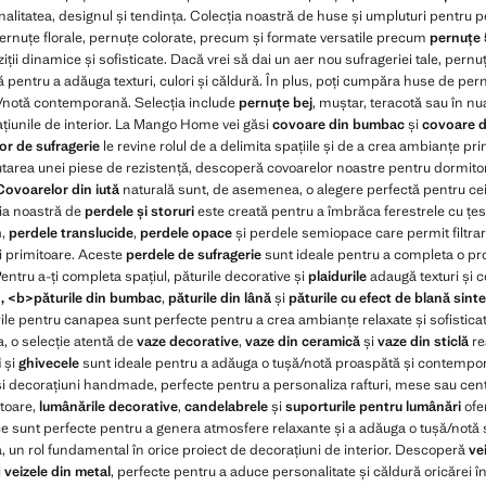
alitatea, designul și tendința. Colecția noastră de huse și umpluturi pentru 
pernuțe florale, pernuțe colorate, precum și formate versatile precum
pernuțe
ții dinamice și sofisticate. Dacă vrei să dai un aer nou sufrageriei tale, per
 pentru a adăuga texturi, culori și căldură. În plus, poți cumpăra huse de pernu
șă/notă contemporană. Selecția include
pernuțe bej
, muștar, teracotă sau în nu
rațiunile de interior. La Mango Home vei găsi
covoare din bumbac
și
covoare d
r de sufragerie
le revine rolul de a delimita spațiile și de a crea ambianțe prim
utarea unei piese de rezistență, descoperă covoarelor noastre pentru dormitor, 
Covoarelor din iută
naturală sunt, de asemenea, o alegere perfectă pentru cei
ția noastră de
perdele și storuri
este creată pentru a îmbrăca ferestrele cu țesă
n
,
perdele translucide
,
perdele opace
și perdele semiopace care permit filtrar
 primitoare. Aceste
perdele de sufragerie
sunt ideale pentru a completa o p
entru a-ți completa spațiul, păturile decorative și
plaidurile
adaugă texturi și c
>, <b>păturile din bumbac
,
păturile din lână
și
păturile cu efect de blană sinte
rile pentru canapea sunt perfecte pentru a crea ambianțe relaxate și sofisticat
, o selecție atentă de
vaze decorative
,
vaze din ceramică
și
vaze din sticlă
re
i
și
ghivecele
sunt ideale pentru a adăuga o tușă/notă proaspătă și contempor
i decorațiuni handmade, perfecte pentru a personaliza rafturi, mese sau cent
itoare,
lumânările decorative
,
candelabrele
și
suporturile pentru lumânări
ofe
 sunt perfecte pentru a genera atmosfere relaxante și a adăuga o tușă/notă so
 un rol fundamental în orice proiect de decorațiuni de interior. Descoperă
ve
i
veizele din metal
, perfecte pentru a aduce personalitate și căldură oricărei î