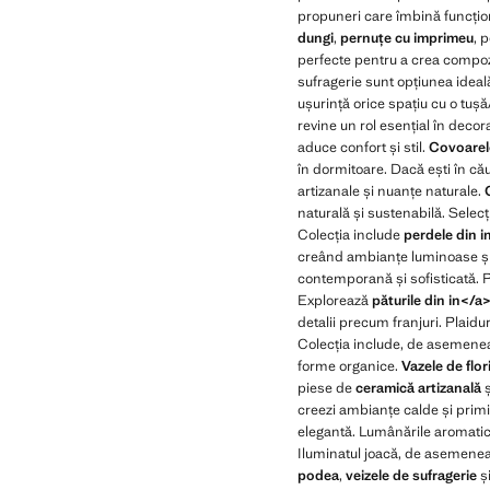
propuneri care îmbină funcțion
dungi
,
pernuțe cu imprimeu
, 
perfecte pentru a crea compozi
sufragerie sunt opțiunea ideală
ușurință orice spațiu cu o tu
revine un rol esențial în deco
aduce confort și stil.
Covoarelo
în dormitoare. Dacă ești în că
artizanale și nuanțe naturale.
naturală și sustenabilă. Selec
Colecția include
perdele din i
creând ambianțe luminoase și
contemporană și sofisticată. P
Explorează
păturile din in</a
detalii precum franjuri. Plaidu
Colecția include, de asemenea
forme organice.
Vazele de flor
piese de
ceramică artizanală
ș
creezi ambianțe calde și prim
elegantă. Lumânările aromatice
Iluminatul joacă, de asemenea,
podea
,
veizele de sufragerie
ș