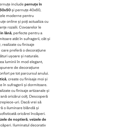
pernuțe include
pernuțe în
 50x50
și pernuțe 40x60,
nuțele moderne pentru
țe online și poți actualiza cu
anțe rozalii. Covoarelor
le
in lână
, perfecte pentru a
itoare atât în sufragerii, cât și
realizate cu finisaje
 care preferă o decorațiune
turi ușoare și naturale.
ea luminii în mod elegant,
ropunere de decorațiune
onfort pe tot parcursul anului.
tică
, create cu finisaje moi și
e în sufragerii și dormitoare.
alizate cu finisaje artizanale și
ană oricărui colț. Descoperă
repiece-uri. Dacă vrei să
ră o iluminare blândă și
fisticată oricărei încăperi.
izele de noptieră
,
veizele de
ncăperi. Iluminatul decorativ