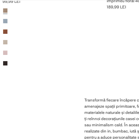
imprimeu floral 
99,99 LEI
Preț actual [99,99 LEI ]
189,99 LEI
Culori
Preț actual [189,9
Transformă fiecare încăpere c
amenajeze spații primitoare, fu
materialele naturale și detalii
ți reînnoi decorațiunile casei 
sau minimalism cald. În această
realizate din in, bumbac, iută 
pentru a aduce personalitate și