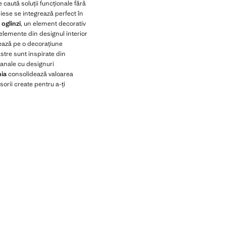
 caută soluții funcționale fără
iese se integrează perfect în
e
oglinzi
, un element decorativ
elemente din designul interior
ează pe o decorațiune
stre sunt inspirate din
zanale cu designuri
nia
consolidează valoarea
orii create pentru a-ți