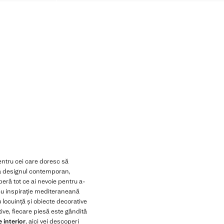
ntru cei care doresc să
 designul contemporan,
peră tot ce ai nevoie pentru a-
i cu inspirație mediteraneană
 locuință și obiecte decorative
tive, fiecare piesă este gândită
 interior
, aici vei descoperi