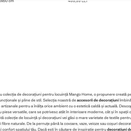
40x60 cm
499,99 LEI
Preț actual [499,99 LEI ]
9 LEI ]
u colecția de decorațiuni pentru locuință Mango Home, o propunere creată pe
ncționale și pline de stil. Selecția noastră de
accesorii de decorațiuni
îmbină
le artizanale pentru a înălța orice ambient cu o estetică caldă și actuală. Desco
cu piese versatile, care se potrivesc atât în interioare moderne, cât și în spați
 colecție de locuință și decorațiuni vei găsi o mare varietate de textile pentru
și fibre naturale. De la pernuțe până la covoare, vaze, veioze sau coșuri decora
 confort spațiului tău. Dacă ești în căutare de inspirație pentru
decorațiuni de