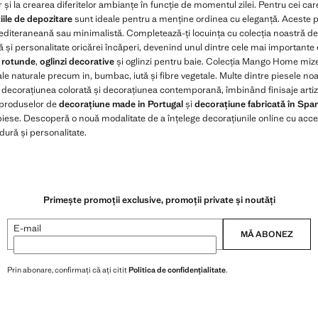
r și la crearea diferitelor ambianțe în funcție de momentul zilei. Pentru cei care
iile de depozitare
sunt ideale pentru a menține ordinea cu eleganță. Aceste p
diteraneană sau minimalistă. Completează-ți locuința cu colecția noastră d
și personalitate oricărei încăperi, devenind unul dintre cele mai importante 
i rotunde
,
oglinzi decorative
și oglinzi pentru baie. Colecția Mango Home miz
le naturale precum in, bumbac, iută și fibre vegetale. Multe dintre piesele noa
, decorațiunea colorată și decorațiunea contemporană, îmbinând finisaje arti
 produselor de
decorațiune made in Portugal
și
decorațiune fabricată în Spa
i piese. Descoperă o nouă modalitate de a înțelege decorațiunile online cu acces
ldură și personalitate.
Primește promoții exclusive, promoții private și noutăți
E-mail
MĂ ABONEZ
Prin abonare, confirmați că ați citit
Politica de confidențialitate
.