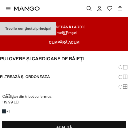
SOLDARE
PÂNĂ LA 70%
Treci la conținutul principal
Ultimele Prețuri
CUMPĂRĂ ACUM
PULOVERE ȘI CARDIGANE DE BĂIEȚI
Schim
Afi
FILTREAZĂ ȘI ORDONEAZĂ
Afi
Afi
CARDIGAN DIN TRICOT CU FERMOAR
Cardigan din tricot cu fermoar
119,99 LEI
Preț actual [119,99 LEI ]
+ 1 culoare
+
1
ADAUGĂ