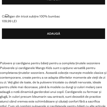
CARDIGAN DIN TRICOT SUBȚIRE 100% BUMBAC
Cardigan din tricot subțire 100% bumbac
109,99 LEI
Preț actual [109,99 LEI ]
ADAUGĂ
Pulovere și cardigane pentru băieți pentru a completa ținutele sezoniere
Puloverele și cardiganele Mango Kids sunt o opțiune versatilă pentru
completarea ținutelor sezoniere. Această colecție reunește modele clasice și
contemporane, create pentru a se adapta diferitelor momente ale vieții de zi
cu zi. Veți găsi de toate, de la pulovere tricotate cu detalii nervurate, ideale
pentru zilele mai răcoroase, până la modele cu dungi și culori melanj care
adaugă o notă dinamică garderobei unui copil. Cardiganele cu fermoar și
glugă, în culori precum bleumarin sau antracit, sunt deosebit de practice
atunci când vremea este schimbătoare și căutați confort fără a sacrifica
stilul. Cum să combini puloverele și cardiganele pentru băieți cu alte articole