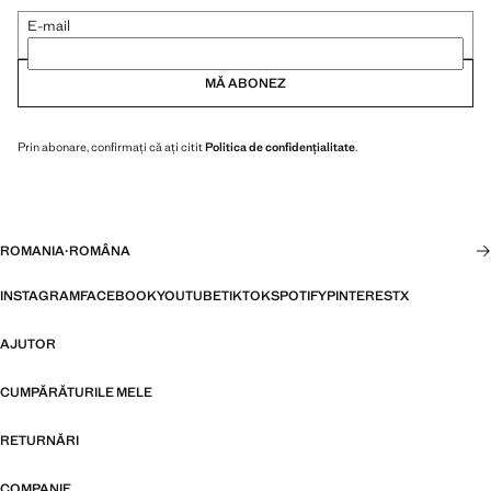
E-mail
MĂ ABONEZ
Prin abonare, confirmați că ați citit
Politica de confidențialitate
.
ROMANIA
·
ROMÂNA
INSTAGRAM
FACEBOOK
YOUTUBE
TIKTOK
SPOTIFY
PINTEREST
X
AJUTOR
CUMPĂRĂTURILE MELE
RETURNĂRI
COMPANIE