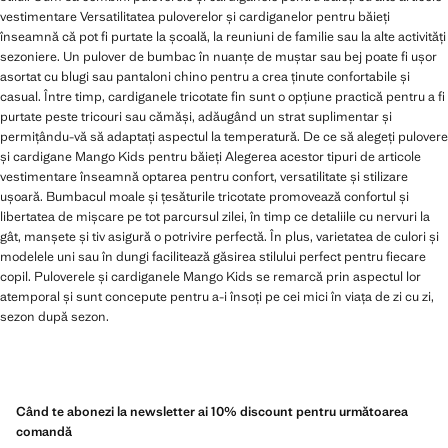
vestimentare Versatilitatea puloverelor și cardiganelor pentru băieți
înseamnă că pot fi purtate la școală, la reuniuni de familie sau la alte activități
sezoniere. Un pulover de bumbac în nuanțe de muștar sau bej poate fi ușor
asortat cu blugi sau pantaloni chino pentru a crea ținute confortabile și
casual. Între timp, cardiganele tricotate fin sunt o opțiune practică pentru a fi
purtate peste tricouri sau cămăși, adăugând un strat suplimentar și
permițându-vă să adaptați aspectul la temperatură. De ce să alegeți pulovere
și cardigane Mango Kids pentru băieți Alegerea acestor tipuri de articole
vestimentare înseamnă optarea pentru confort, versatilitate și stilizare
ușoară. Bumbacul moale și țesăturile tricotate promovează confortul și
libertatea de mișcare pe tot parcursul zilei, în timp ce detaliile cu nervuri la
gât, manșete și tiv asigură o potrivire perfectă. În plus, varietatea de culori și
modelele uni sau în dungi facilitează găsirea stilului perfect pentru fiecare
copil. Puloverele și cardiganele Mango Kids se remarcă prin aspectul lor
atemporal și sunt concepute pentru a-i însoți pe cei mici în viața de zi cu zi,
sezon după sezon.
Când te abonezi la newsletter ai 10% discount pentru următoarea
comandă