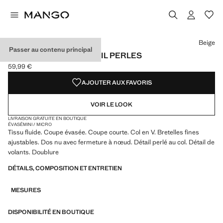
Choisissez une couleur
Beige
Passer au contenu principal
ROBE À VOLANTS DÉTAIL PERLES
59,99 €
Prix actuel [59,99 € ]
AJOUTER AUX FAVORIS
VOIR LE LOOK
LIVRAISON GRATUITE EN BOUTIQUE
ÉVASÉ
MINI / MICRO
Tissu fluide. Coupe évasée. Coupe courte. Col en V. Bretelles fines
ajustables. Dos nu avec fermeture à nœud. Détail perlé au col. Détail de
volants. Doublure
DÉTAILS, COMPOSITION ET ENTRETIEN
MESURES
DISPONIBILITÉ EN BOUTIQUE